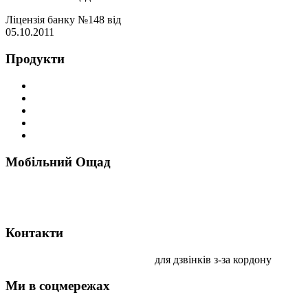
Ліцензія банку №148 від
05.10.2011
Продукти
Преміальні картки
Депозити
Інвестиційні послуги
Індивідуальні сейфи
Інші продукти
Мобільний Ощад
Контакти
0 800 210 800
+38 044 247 84 18
для дзвінків з-за кордону
Ми в соцмережах