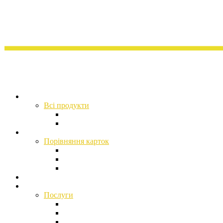
Продукти
Всі продукти
Депозити
Індивідуальні сейфи
Картки
Порівняння карток
Mastercard World Elite
Visa Infinite
NFC-кільце Visa Infinite
Преміальні локації
Інвестиційні послуги
Послуги
Щомісячний огляд фінансових ринків
Інвестиційне дослідження
Фінансове планування