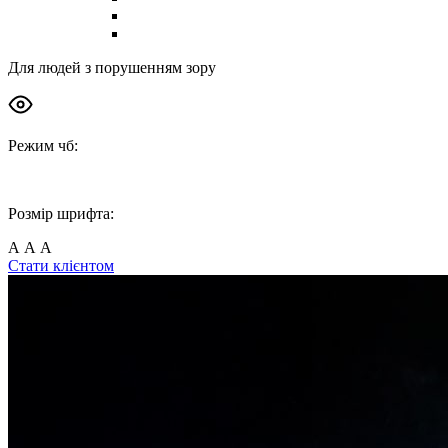
Індивідуальне консультування
Команда
Для людей з порушенням зору
Режим чб:
Розмір шрифта:
А
А
А
Стати клієнтом