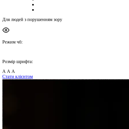
Індивідуальне консультування
Команда
Для людей з порушенням зору
Режим чб:
Розмір шрифта:
А
А
А
Стати клієнтом