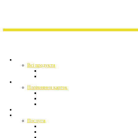
Продукти
Всі продукти
Депозити
Індивідуальні сейфи
Картки
Порівняння карток
Mastercard World Elite
Visa Infinite
NFC-кільце Visa Infinite
Преміальні локації
Інвестиційні послуги
Послуги
Щомісячний огляд фінансових ринків
Інвестиційне дослідження
Фінансове планування