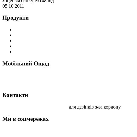
Ліцензія банку №148 від
05.10.2011
Продукти
Преміальні картки
Депозити
Інвестиційні послуги
Індивідуальні сейфи
Інші продукти
Мобільний Ощад
Контакти
0 800 210 800
+38 044 247 84 18
для дзвінків з-за кордону
Ми в соцмережах